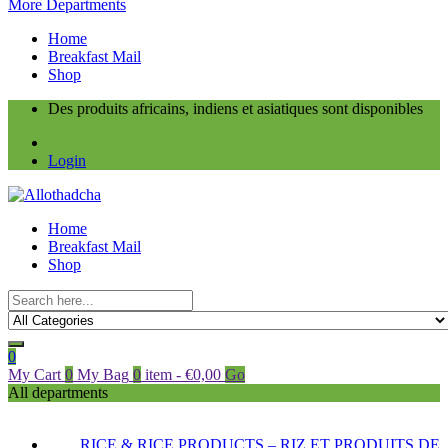
More Departments
Home
Breakfast Mail
Shop
Des produits africains, indiens et asiatiques sont disponibles
Login
Home
Breakfast Mail
Shop
0
My Cart
0
My Bag
0
item
-
€
0,00
Go
All departments
RICE & RICE PRODUCTS – RIZ ET PRODUITS DE