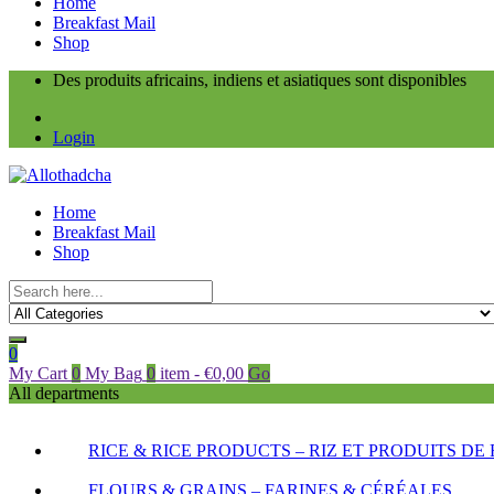
Home
Breakfast Mail
Shop
Des produits africains, indiens et asiatiques sont disponibles
Login
Home
Breakfast Mail
Shop
0
My Cart
0
My Bag
0
item
-
€
0,00
Go
All departments
RICE & RICE PRODUCTS – RIZ ET PRODUITS DE 
FLOURS & GRAINS – FARINES & CÉRÉALES