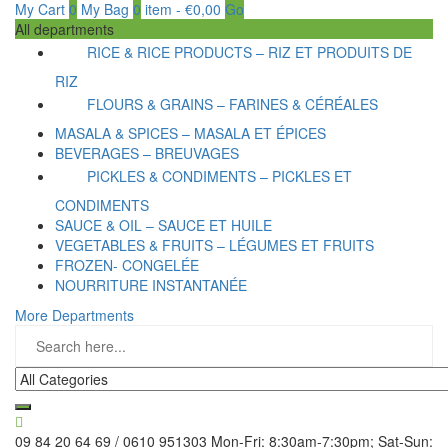
My Cart
0
My Bag
0
item
-
€
0,00
Go
All departments
RICE & RICE PRODUCTS – RIZ ET PRODUITS DE
RIZ
FLOURS & GRAINS – FARINES & CÉRÉALES
MASALA & SPICES – MASALA ET ÉPICES
BEVERAGES – BREUVAGES
PICKLES & CONDIMENTS – PICKLES ET
CONDIMENTS
SAUCE & OIL – SAUCE ET HUILE
VEGETABLES & FRUITS – LÉGUMES ET FRUITS
FROZEN- CONGELÉE
NOURRITURE INSTANTANÉE
More Departments
09 84 20 64 69 / 0610 951303
Mon-Fri: 8:30am-7:30pm; Sat-Sun: