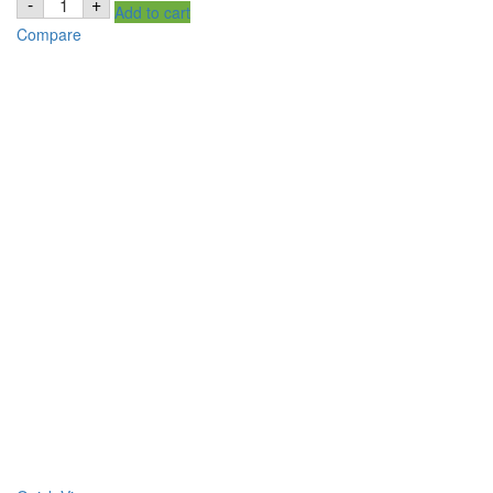
-
+
Add to cart
African
Foods
Compare
Barracuda
Fillets
100g
quantity