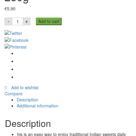
€
5,90
MTR
-
+
Add to cart
Gulub
Jamun
Mix
250g
quantity
Add to wishlist
Compare
Description
Additional information
Description
his is an easy way to enjoy traditional Indian sweets daily