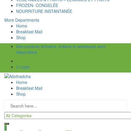
FROZEN- CONGELÉE
NOURRITURE INSTANTANÉE
More Departments
Home
Breakfast Mail
Shop
Des produits africains, indiens et asiatiques sont
disponibles
Login
Home
Breakfast Mail
Shop
0