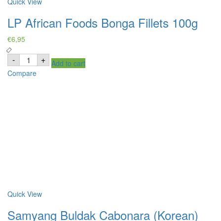
Quick View
LP African Foods Bonga Fillets 100g
€
6,95
LP
-
+
Add to cart
African
Foods
Compare
Bonga
Fillets
100g
quantity
Quick View
Samyang Buldak Cabonara (Korean)