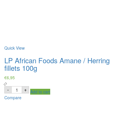
Quick View
LP African Foods Amane / Herring
fillets 100g
€
6,95
LP
-
+
Add to cart
African
Foods
Compare
Amane
/
Herring
fillets
100g
quantity