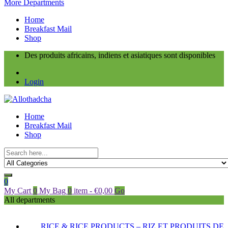
More Departments
Home
Breakfast Mail
Shop
Des produits africains, indiens et asiatiques sont disponibles
Login
Home
Breakfast Mail
Shop
0
My Cart
0
My Bag
0
item
-
€
0,00
Go
All departments
RICE & RICE PRODUCTS – RIZ ET PRODUITS DE