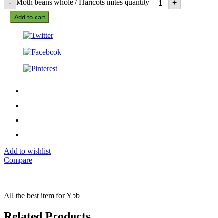
Moth beans whole / Haricots mites quantity
-
+
Add to cart
Add to wishlist
Compare
All the best item for Ybb
Related Products