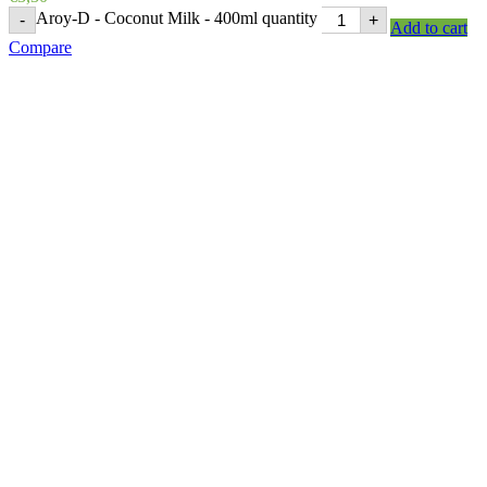
Aroy-D - Coconut Milk - 400ml quantity
-
+
Add to cart
Compare