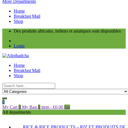
More Departments
Home
Breakfast Mail
Shop
Des produits africains, indiens et asiatiques sont disponibles
Login
Home
Breakfast Mail
Shop
0
My Cart
0
My Bag
0
item
-
€
0,00
Go
All departments
RICE & RICE PRODUCTS – RIZ ET PRODUITS DE