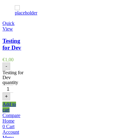
Quick
View
Testing
for Dev
€
1,00
-
Testing for
Dev
quantity
+
Add to
cart
Compare
Home
0
Cart
Account
Menu