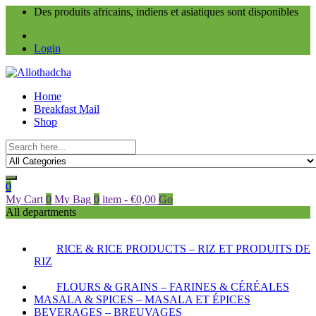
Des produits africains, indiens et asiatiques sont disponibles
Login
Home
Breakfast Mail
Shop
0
My Cart
0
My Bag
0
item
-
€
0,00
Go
All departments
RICE & RICE PRODUCTS – RIZ ET PRODUITS DE
RIZ
FLOURS & GRAINS – FARINES & CÉRÉALES
MASALA & SPICES – MASALA ET ÉPICES
BEVERAGES – BREUVAGES