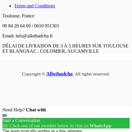
Terms and Conditions
Toulouse, France
09 84 20 64 69 / 0610 951303
Email: info@allothadcha.fr
DÉLAI DE LIVRAISON DE 3 À 5 HEURES SUR TOULOUSE
ET BLANGNAC , COLOMIER, AUCAMVILLE
Allothadcha
Copyright ©
. All rights reserved.
Need Help?
Chat with
us
Start a Conversation
Hi! Click one of our member below to chat on
WhatsApp
The team typically replies in a few minutes.