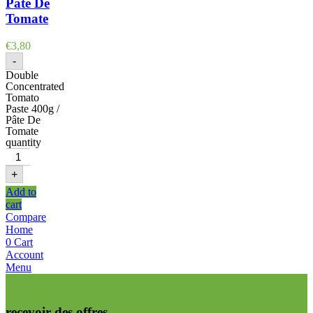
Pâte De
Tomate
€
3,80
-
Double
Concentrated
Tomato
Paste 400g /
Pâte De
Tomate
quantity
+
Add to
cart
Compare
Home
0
Cart
Account
Menu
recevoir des offres