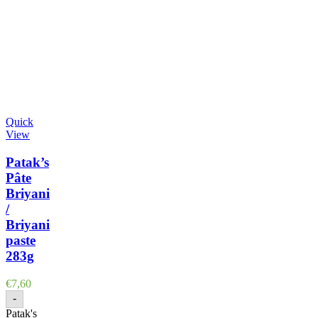
Quick
View
Patak’s
Pâte
Briyani
/
Briyani
paste
283g
€
7,60
-
Patak's