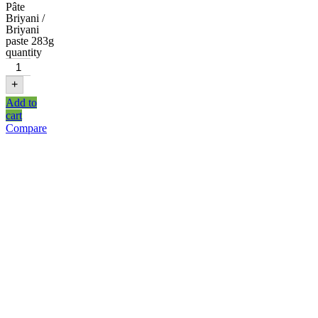
Pâte
Briyani /
Briyani
paste 283g
quantity
+
Add to
cart
Compare