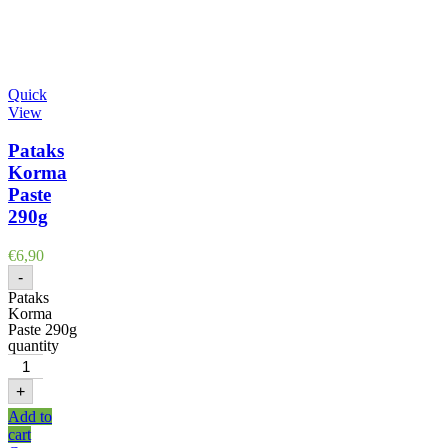
Quick
View
Pataks
Korma
Paste
290g
€
6,90
-
Pataks
Korma
Paste 290g
quantity
+
Add to
cart