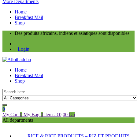
More Departments
Home
Breakfast Mail
Shop
Des produits africains, indiens et asiatiques sont disponibles
Login
Home
Breakfast Mail
Shop
0
My Cart
0
My Bag
0
item
-
€
0,00
Go
All departments
RICE & RICE PRODUCTS – RIZ ET PRODUITS