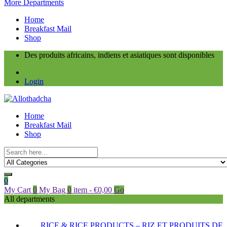
More Departments
Home
Breakfast Mail
Shop
Des produits africains, indiens et asiatiques sont disponibles
Login
Home
Breakfast Mail
Shop
0
My Cart
0
My Bag
0
item
-
€
0,00
Go
All departments
RICE & RICE PRODUCTS – RIZ ET PRODUITS DE