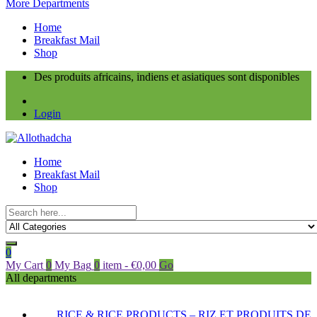
More Departments
Home
Breakfast Mail
Shop
Des produits africains, indiens et asiatiques sont disponibles
Login
Home
Breakfast Mail
Shop
0
My Cart
0
My Bag
0
item
-
€
0,00
Go
All departments
RICE & RICE PRODUCTS – RIZ ET PRODUITS DE