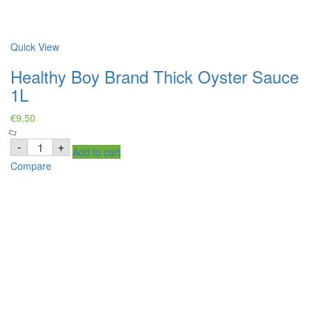
Quick View
Healthy Boy Brand Thick Oyster Sauce
1L
€
9,50
Healthy
-
+
Add to cart
Boy
Brand
Compare
Thick
Oyster
Sauce
1L
quantity