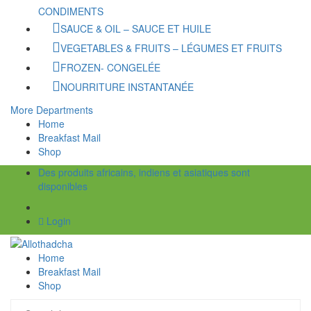
CONDIMENTS
SAUCE & OIL – SAUCE ET HUILE
VEGETABLES & FRUITS – LÉGUMES ET FRUITS
FROZEN- CONGELÉE
NOURRITURE INSTANTANÉE
More Departments
Home
Breakfast Mail
Shop
Des produits africains, indiens et asiatiques sont
disponibles
Login
Home
Breakfast Mail
Shop