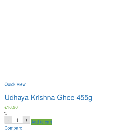
Quick View
Udhaya Krishna Ghee 455g
€
16,90
Udhaya
-
+
Add to cart
Krishna
Ghee
Compare
455g
quantity