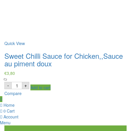
Quick View
Sweet Chilli Sauce for Chicken,,Sauce
au piment doux
€
3,80
Sweet
-
+
Add to cart
Chilli
Sauce
Compare
for
Chicken,,Sauce
au
Home
piment
Cart
0
doux
quantity
Account
Menu