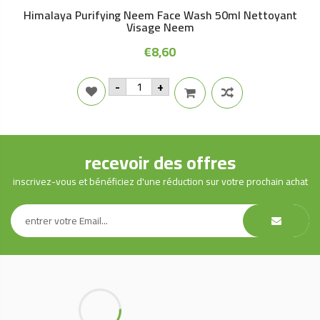
Himalaya Purifying Neem Face Wash 50ml Nettoyant
Visage Neem
€
8,60
Himalaya
-
+
Purifying
Neem
Face
Wash
50ml
Nettoyant
recevoir des offres
Visage
Neem
quantity
inscrivez-vous et bénéficiez d'une réduction sur votre prochain achat