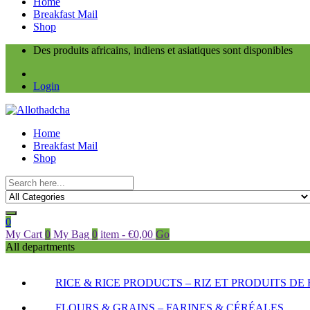
Home
Breakfast Mail
Shop
Des produits africains, indiens et asiatiques sont disponibles
Login
Home
Breakfast Mail
Shop
0
My Cart
0
My Bag
0
item
-
€
0,00
Go
All departments
RICE & RICE PRODUCTS – RIZ ET PRODUITS DE 
FLOURS & GRAINS – FARINES & CÉRÉALES