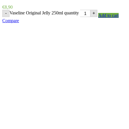
€
8,90
Vaseline Original Jelly 250ml quantity
-
+
Add to cart
Compare