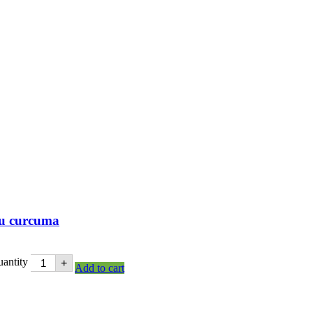
au curcuma
antity
+
Add to cart