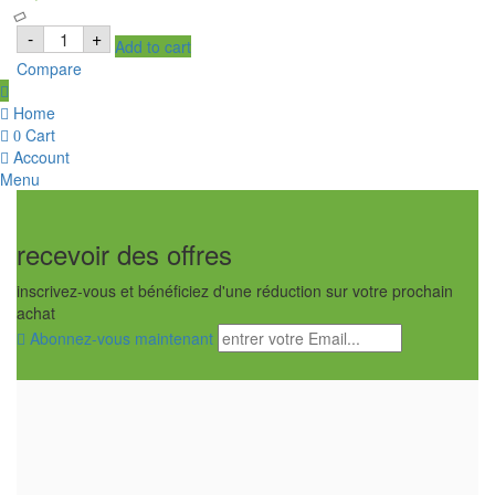
VICCO
-
+
Add to cart
Vajradanti
Ayurvedic
Compare
Toothpaste,
Dentifrice
Ayurvédique
Home
quantity
Cart
0
Account
Menu
recevoir des offres
inscrivez-vous et bénéficiez d'une réduction sur votre prochain
achat
Abonnez-vous maintenant