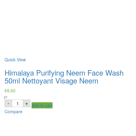
Quick View
Himalaya Purifying Neem Face Wash
50ml Nettoyant Visage Neem
€
8,60
Himalaya
-
+
Add to cart
Purifying
Neem
Compare
Face
Wash
50ml
Nettoyant
Visage
Neem