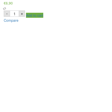
€
6,90
Red
-
+
Add to cart
One
Keratin
Compare
Matte
Hair
Wax
-
150ml
quantity