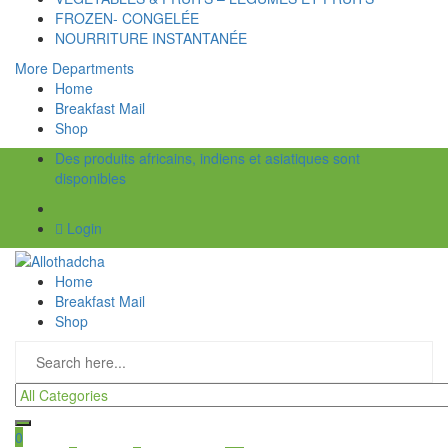
FROZEN- CONGELÉE
NOURRITURE INSTANTANÉE
More Departments
Home
Breakfast Mail
Shop
Des produits africains, indiens et asiatiques sont
disponibles
Login
Home
Breakfast Mail
Shop
0