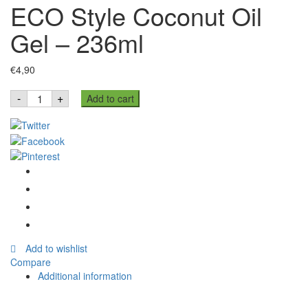
ECO Style Coconut Oil
Gel – 236ml
€
4,90
ECO
-
+
Add to cart
Style
Coconut
Oil
Gel
-
236ml
quantity
Add to wishlist
Compare
Additional information