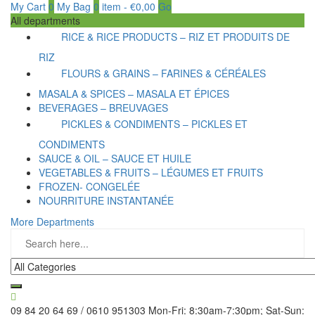
My Cart
0
My Bag
0
item
-
€
0,00
Go
All departments
RICE & RICE PRODUCTS – RIZ ET PRODUITS DE
RIZ
FLOURS & GRAINS – FARINES & CÉRÉALES
MASALA & SPICES – MASALA ET ÉPICES
BEVERAGES – BREUVAGES
PICKLES & CONDIMENTS – PICKLES ET
CONDIMENTS
SAUCE & OIL – SAUCE ET HUILE
VEGETABLES & FRUITS – LÉGUMES ET FRUITS
FROZEN- CONGELÉE
NOURRITURE INSTANTANÉE
More Departments
09 84 20 64 69 / 0610 951303
Mon-Fri: 8:30am-7:30pm; Sat-Sun: