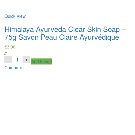
Quick View
Himalaya Ayurveda Clear Skin Soap –
75g Savon Peau Claire Ayurvédique
€
3,90
Himalaya
-
+
Add to cart
Ayurveda
Clear
Compare
Skin
Soap
-
75g
Savon
Peau
Claire
Ayurvédique
quantity