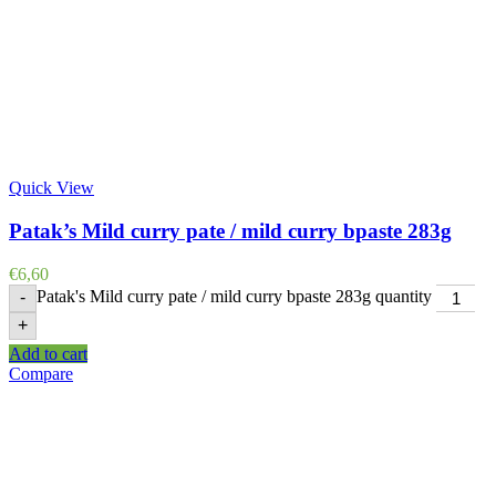
Quick View
Patak’s Mild curry pate / mild curry bpaste 283g
€
6,60
Patak's Mild curry pate / mild curry bpaste 283g quantity
-
+
Add to cart
Compare