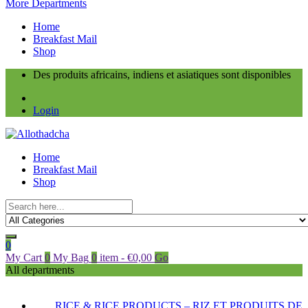
More Departments
Home
Breakfast Mail
Shop
Des produits africains, indiens et asiatiques sont disponibles
Login
Home
Breakfast Mail
Shop
0
My Cart
0
My Bag
0
item
-
€
0,00
Go
All departments
RICE & RICE PRODUCTS – RIZ ET PRODUITS DE