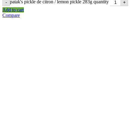
patak's pickle de citron / lemon pickle 283g quantity
-
+
Add to cart
Compare