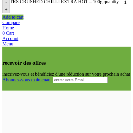
TRS CRUSHED CHILLI EXTRA HOT – 100g quantity
-
+
Add to cart
Compare
Home
0
Cart
Account
Menu
recevoir des offres
inscrivez-vous et bénéficiez d'une réduction sur votre prochain achat
Abonnez-vous maintenant