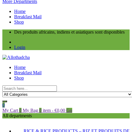
More Departments
Home
Breakfast Mail
Shop
Des produits africains, indiens et asiatiques sont disponibles
Login
Home
Breakfast Mail
Shop
0
My Cart
0
My Bag
0
item
-
€
0,00
Go
All departments
RICE & RICE PRODUCTS – RIZ ET PRODUITS DE