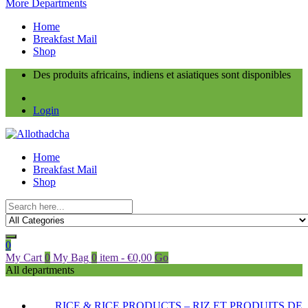
More Departments
Home
Breakfast Mail
Shop
Des produits africains, indiens et asiatiques sont disponibles
Login
Home
Breakfast Mail
Shop
0
My Cart
0
My Bag
0
item
-
€
0,00
Go
All departments
RICE & RICE PRODUCTS – RIZ ET PRODUITS DE