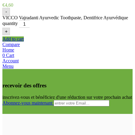
€
4,60
-
VICCO Vajradanti Ayurvedic Toothpaste, Dentifrice Ayurvédique
quantity
+
Add to cart
Compare
Home
0
Cart
Account
Menu
recevoir des offres
inscrivez-vous et bénéficiez d'une réduction sur votre prochain achat
Abonnez-vous maintenant