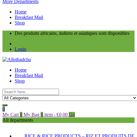
More Departments
Home
Breakfast Mail
Shop
Des produits africains, indiens et asiatiques sont disponibles
Login
Home
Breakfast Mail
Shop
0
My Cart
0
My Bag
0
item
-
€
0,00
Go
All departments
RICE & RICE PRODUCTS – RIZ ET PRODUITS DE