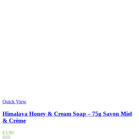
Quick View
Himalaya Honey & Cream Soap – 75g Savon Miel
& Crème
€
3,90