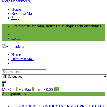
More Departments
Home
Breakfast Mail
Shop
Des produits africains, indiens et asiatiques sont disponibles
Login
Home
Breakfast Mail
Shop
0
My Cart
0
My Bag
0
item
-
€
0,00
Go
All departments
RICE & RICE PRODUCTS – RIZ ET PRODUITS DE