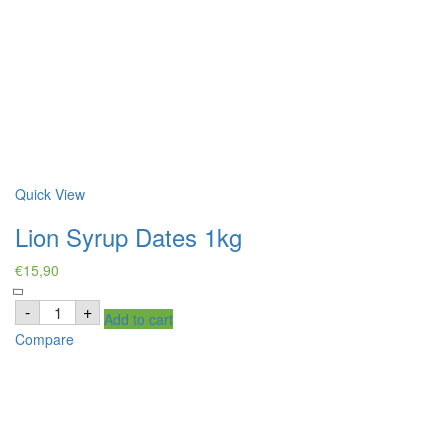
Quick View
Lion Syrup Dates 1kg
€
15,90
Lion
-
+
Add to cart
Syrup
Dates
Compare
1kg
quantity