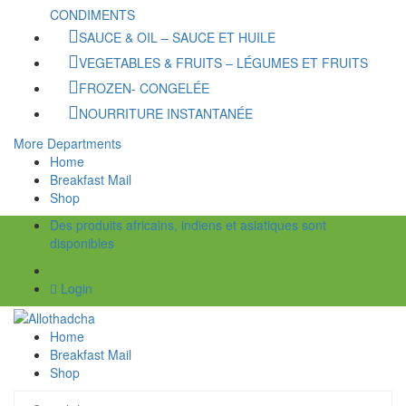
CONDIMENTS
SAUCE & OIL – SAUCE ET HUILE
VEGETABLES & FRUITS – LÉGUMES ET FRUITS
FROZEN- CONGELÉE
NOURRITURE INSTANTANÉE
More Departments
Home
Breakfast Mail
Shop
Des produits africains, indiens et asiatiques sont
disponibles
Login
Home
Breakfast Mail
Shop