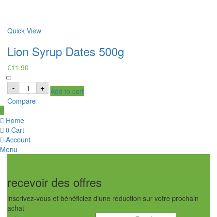
Quick View
Lion Syrup Dates 500g
€
11,90
Lion
-
+
Add to cart
Syrup
Dates
Compare
500g
quantity
Home
Cart
0
Account
Menu
recevoir des offres
inscrivez-vous et bénéficiez d'une réduction sur votre prochain
achat