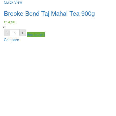
Quick View
Brooke Bond Taj Mahal Tea 900g
€
14,90
Brooke
-
+
Add to cart
Bond
Taj
Compare
Mahal
Tea
900g
quantity