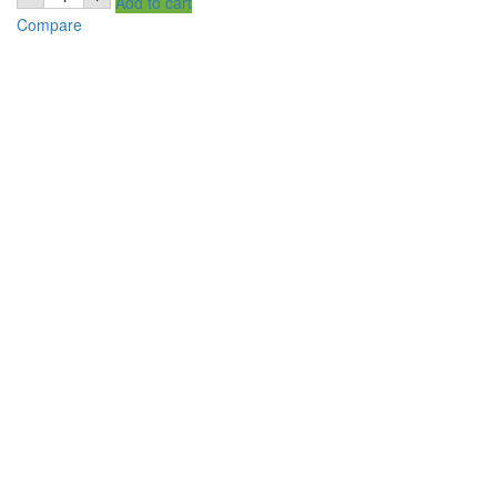
Add to cart
Bond
Red
Compare
Label
Tea
450g
quantity