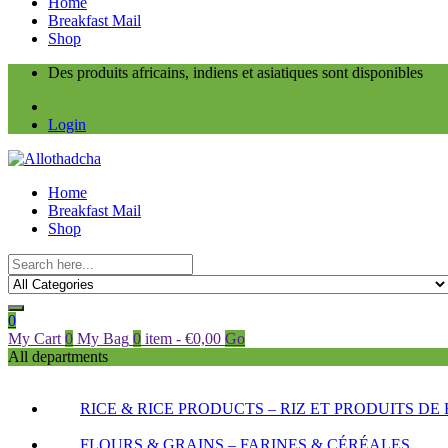
Home
Breakfast Mail
Shop
Des produits africains, indiens et asiatiques sont disponibles
Login
Home
Breakfast Mail
Shop
0
My Cart
0
My Bag
0
item
-
€
0,00
Go
All departments
RICE & RICE PRODUCTS – RIZ ET PRODUITS DE 
FLOURS & GRAINS – FARINES & CÉRÉALES