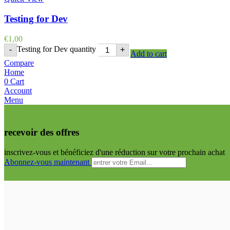
Testing for Dev
€
1,00
Testing for Dev quantity
-
+
Add to cart
Compare
Home
0
Cart
Account
Menu
recevoir des offres
inscrivez-vous et bénéficiez d'une réduction sur votre prochain achat
Abonnez-vous maintenant