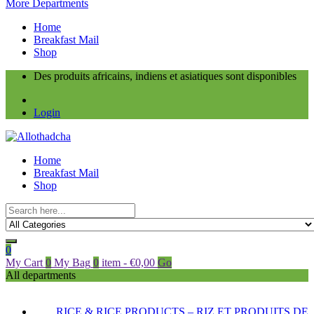
More Departments
Home
Breakfast Mail
Shop
Des produits africains, indiens et asiatiques sont disponibles
Login
Home
Breakfast Mail
Shop
0
My Cart
0
My Bag
0
item
-
€
0,00
Go
All departments
RICE & RICE PRODUCTS – RIZ ET PRODUITS DE