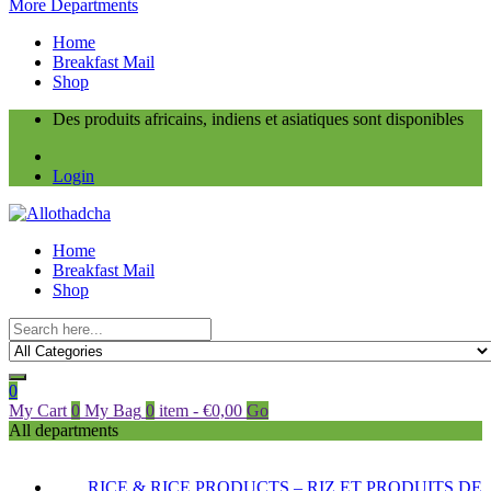
More Departments
Home
Breakfast Mail
Shop
Des produits africains, indiens et asiatiques sont disponibles
Login
Home
Breakfast Mail
Shop
0
My Cart
0
My Bag
0
item
-
€
0,00
Go
All departments
RICE & RICE PRODUCTS – RIZ ET PRODUITS DE