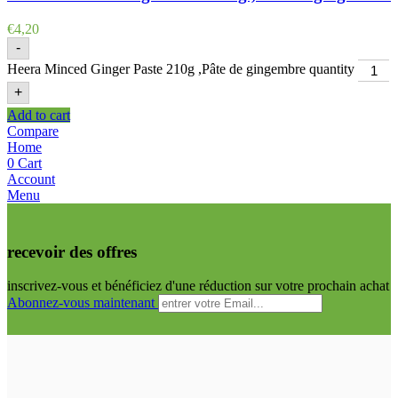
€
4,20
-
Heera Minced Ginger Paste 210g ,Pâte de gingembre quantity
+
Add to cart
Compare
Home
0
Cart
Account
Menu
recevoir des offres
inscrivez-vous et bénéficiez d'une réduction sur votre prochain achat
Abonnez-vous maintenant