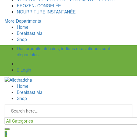
FROZEN- CONGELÉE
NOURRITURE INSTANTANÉE
More Departments
Home
Breakfast Mail
Shop
Des produits africains, indiens et asiatiques sont
disponibles
Login
Home
Breakfast Mail
Shop
0