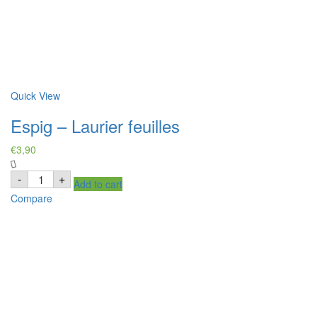
Quick View
Espig – Laurier feuilles
€
3,90
Espig
-
+
Add to cart
-
Laurier
Compare
feuilles
quantity