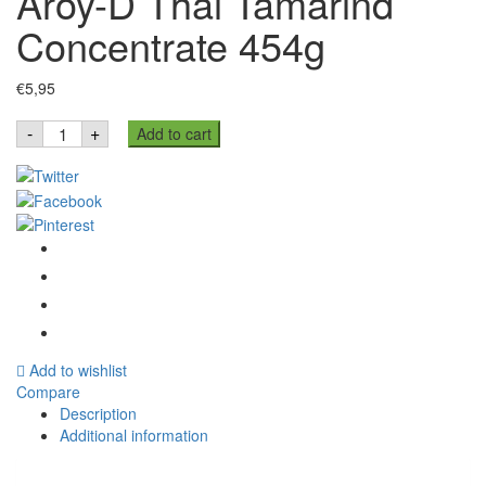
Aroy-D Thai Tamarind
Concentrate 454g
€
5,95
Aroy-
-
+
Add to cart
D
Thai
Tamarind
Concentrate
454g
quantity
Add to wishlist
Compare
Description
Additional information