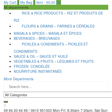
My Cart
0
My Bag
0
item
-
€
0,00
Go
All departments
RICE & RICE PRODUCTS – RIZ ET PRODUITS DE
RIZ
FLOURS & GRAINS – FARINES & CÉRÉALES
MASALA & SPICES – MASALA ET ÉPICES
BEVERAGES – BREUVAGES
PICKLES & CONDIMENTS – PICKLES ET
CONDIMENTS
SAUCE & OIL – SAUCE ET HUILE
VEGETABLES & FRUITS – LÉGUMES ET FRUITS
FROZEN- CONGELÉE
NOURRITURE INSTANTANÉE
More Departments
09 84 20 64 69 / 0610 951303
Mon-Fri: 8:30am-7:30pm; Sat-Sun: