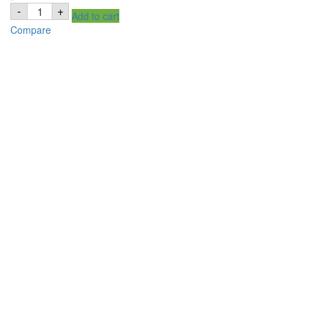
Shan
-
+
Add to cart
Biryani
Masala
Compare
Mix
-
50g
quantity