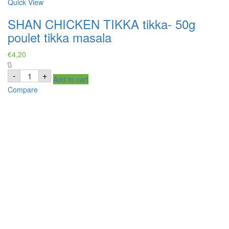
Quick View
SHAN CHICKEN TIKKA tikka- 50g
poulet tikka masala
€
4,20
SHAN
-
+
Add to cart
CHICKEN
TIKKA
Compare
tikka-
50g
poulet
tikka
masala
quantity