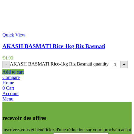
Quick View
AKASH BASMATI Rice-1kg Riz Basmati
€
4,90
AKASH BASMATI Rice-1kg Riz Basmati quantity
-
+
Add to cart
Compare
Home
0
Cart
Account
Menu
recevoir des offres
inscrivez-vous et bénéficiez d'une réduction sur votre prochain achat