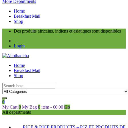
More Departments
Home
Breakfast Mail
Shop
Des produits africains, indiens et asiatiques sont disponibles
Login
Home
Breakfast Mail
Shop
0
My Cart
0
My Bag
0
item
-
€
0,00
Go
All departments
RICE & RICE PRODUCTS – RIZ ET PRODUITS DE