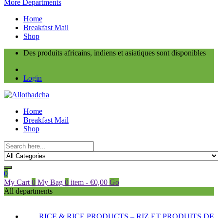
More Departments
Home
Breakfast Mail
Shop
Des produits africains, indiens et asiatiques sont disponibles
Login
Home
Breakfast Mail
Shop
0
My Cart
0
My Bag
0
item
-
€
0,00
Go
All departments
RICE & RICE PRODUCTS – RIZ ET PRODUITS DE