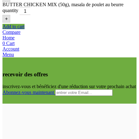
BUTTER CHICKEN MIX (50g), masala de poulet au beurre
quantity
+
Add to cart
Compare
Home
0
Cart
Account
Menu
recevoir des offres
inscrivez-vous et bénéficiez d'une réduction sur votre prochain achat
Abonnez-vous maintenant