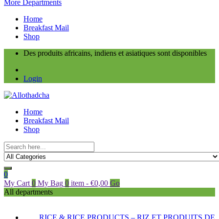
More Departments
Home
Breakfast Mail
Shop
Des produits africains, indiens et asiatiques sont disponibles
Login
Home
Breakfast Mail
Shop
0
My Cart
0
My Bag
0
item
-
€
0,00
Go
All departments
RICE & RICE PRODUCTS – RIZ ET PRODUITS DE