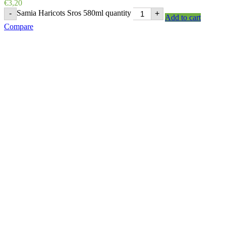
€
3,20
Samia Haricots Sros 580ml quantity
-
+
Add to cart
Compare