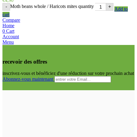
€
4,90
Moth beans whole / Haricots mites quantity
-
+
Add to
cart
Compare
Home
0
Cart
Account
Menu
recevoir des offres
inscrivez-vous et bénéficiez d'une réduction sur votre prochain achat
Abonnez-vous maintenant