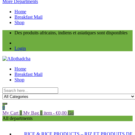
More Departments
Home
Breakfast Mail
Shop
Des produits africains, indiens et asiatiques sont disponibles
Login
Home
Breakfast Mail
Shop
0
My Cart
0
My Bag
0
item
-
€
0,00
Go
All departments
RICE & RICE PRODUCTS – RIZ ET PRODUITS DE