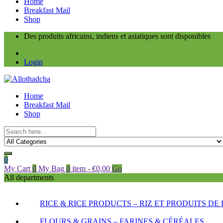
Home
Breakfast Mail
Shop
Des produits africains, indiens et asiatiques sont disponibles
Login
Home
Breakfast Mail
Shop
0
My Cart
0
My Bag
0
item
-
€
0,00
Go
All departments
RICE & RICE PRODUCTS – RIZ ET PRODUITS DE 
FLOURS & GRAINS – FARINES & CÉRÉALES