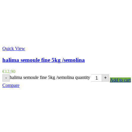
Quick View
halima semoule fine 5kg /semolina
€
12,90
halima semoule fine 5kg /semolina quantity
-
+
Add to cart
Compare