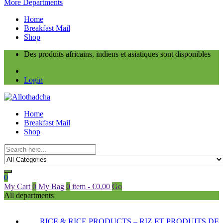
More Departments
Home
Breakfast Mail
Shop
Des produits africains, indiens et asiatiques sont disponibles
Login
Home
Breakfast Mail
Shop
0
My Cart
0
My Bag
0
item
-
€
0,00
Go
All departments
RICE & RICE PRODUCTS – RIZ ET PRODUITS DE