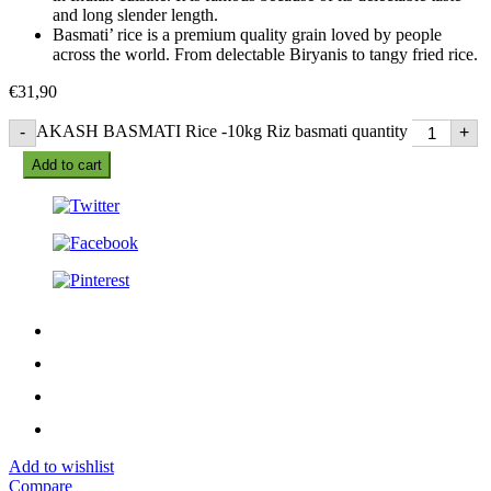
and long slender length.
Basmati’ rice is a premium quality grain loved by people
across the world. From delectable Biryanis to tangy fried rice.
€
31,90
AKASH BASMATI Rice -10kg Riz basmati quantity
-
+
Add to cart
Add to wishlist
Compare