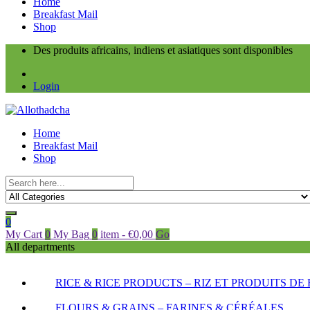
Home
Breakfast Mail
Shop
Des produits africains, indiens et asiatiques sont disponibles
Login
Home
Breakfast Mail
Shop
0
My Cart
0
My Bag
0
item
-
€
0,00
Go
All departments
RICE & RICE PRODUCTS – RIZ ET PRODUITS DE 
FLOURS & GRAINS – FARINES & CÉRÉALES