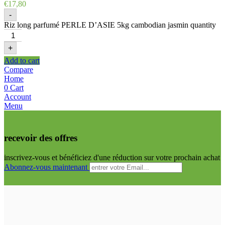
€
17,80
-
Riz long parfumé PERLE D’ASIE 5kg cambodian jasmin quantity
+
Add to cart
Compare
Home
0
Cart
Account
Menu
recevoir des offres
inscrivez-vous et bénéficiez d'une réduction sur votre prochain achat
Abonnez-vous maintenant