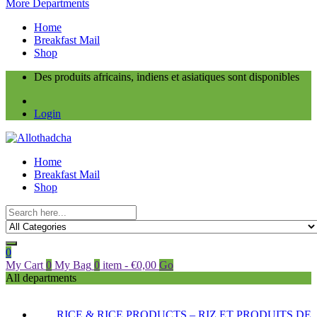
More Departments
Home
Breakfast Mail
Shop
Des produits africains, indiens et asiatiques sont disponibles
Login
Home
Breakfast Mail
Shop
0
My Cart
0
My Bag
0
item
-
€
0,00
Go
All departments
RICE & RICE PRODUCTS – RIZ ET PRODUITS DE