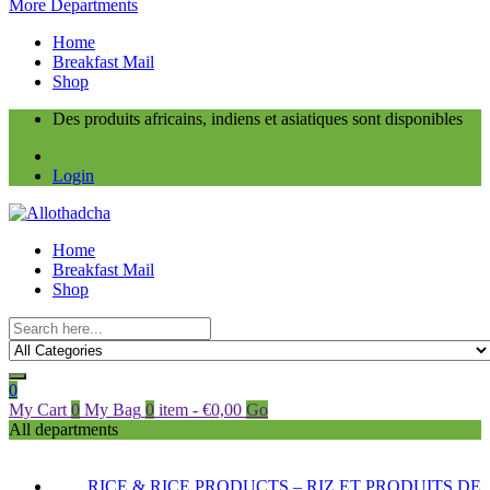
More Departments
Home
Breakfast Mail
Shop
Des produits africains, indiens et asiatiques sont disponibles
Login
Home
Breakfast Mail
Shop
0
My Cart
0
My Bag
0
item
-
€
0,00
Go
All departments
RICE & RICE PRODUCTS – RIZ ET PRODUITS DE