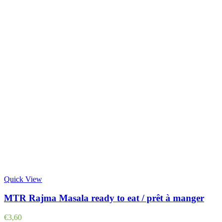
Quick View
MTR Rajma Masala ready to eat / prêt à manger
€
3,60