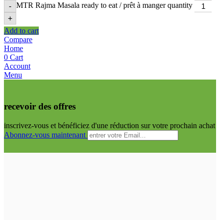
MTR Rajma Masala ready to eat / prêt à manger quantity
-
+
Add to cart
Compare
Home
0
Cart
Account
Menu
recevoir des offres
inscrivez-vous et bénéficiez d'une réduction sur votre prochain achat
Abonnez-vous maintenant