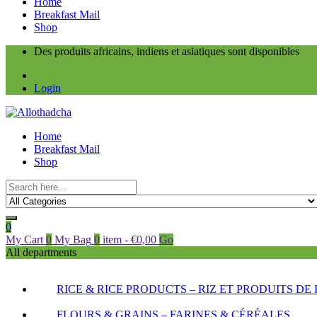
Home
Breakfast Mail
Shop
Des produits africains, indiens et asiatiques sont disponibles
Login
Home
Breakfast Mail
Shop
0
My Cart
0
My Bag
0
item
-
€
0,00
Go
All departments
RICE & RICE PRODUCTS – RIZ ET PRODUITS DE 
FLOURS & GRAINS – FARINES & CÉRÉALES