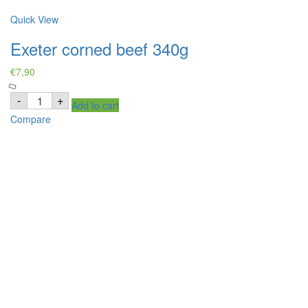
Quick View
Exeter corned beef 340g
€
7,90
Exeter
-
+
Add to cart
corned
beef
Compare
340g
quantity