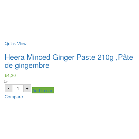
Quick View
Heera Minced Ginger Paste 210g ,Pâte
de gingembre
€
4,20
Heera
-
+
Add to cart
Minced
Ginger
Compare
Paste
210g
,Pâte
de
gingembre
quantity