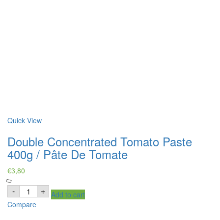
Quick View
Double Concentrated Tomato Paste
400g / Pâte De Tomate
€
3,80
Double
-
+
Add to cart
Concentrated
Tomato
Compare
Paste
400g