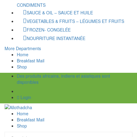
CONDIMENTS
SAUCE & OIL – SAUCE ET HUILE
VEGETABLES & FRUITS – LÉGUMES ET FRUITS
FROZEN- CONGELÉE
NOURRITURE INSTANTANÉE
More Departments
Home
Breakfast Mail
Shop
Des produits africains, indiens et asiatiques sont
disponibles
Login
Home
Breakfast Mail
Shop