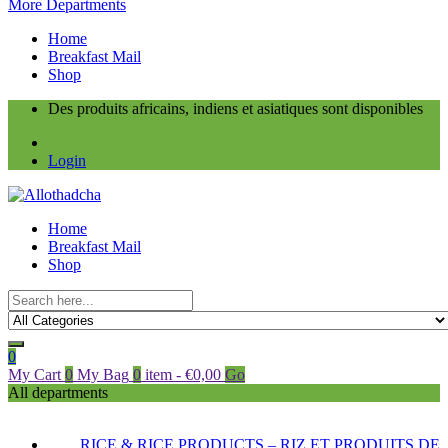
More Departments
Home
Breakfast Mail
Shop
Des produits africains, indiens et asiatiques sont disponibles
Login
Home
Breakfast Mail
Shop
0
My Cart
0
My Bag
0
item
-
€
0,00
Go
All departments
RICE & RICE PRODUCTS – RIZ ET PRODUITS DE