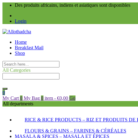
Des produits africains, indiens et asiatiques sont disponibles
Login
Home
Breakfast Mail
Shop
All Categories
0
My Cart
0
My Bag
0
item
-
€
0,00
Go
All departments
RICE & RICE PRODUCTS – RIZ ET PRODUITS DE 
FLOURS & GRAINS – FARINES & CÉRÉALES
MASALA & SPICES – MASALA ET ÉPICES