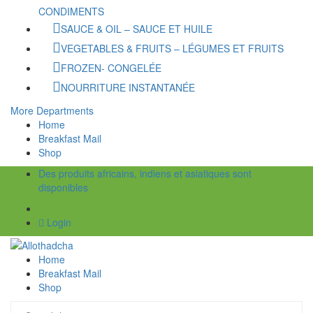
CONDIMENTS
SAUCE & OIL – SAUCE ET HUILE
VEGETABLES & FRUITS – LÉGUMES ET FRUITS
FROZEN- CONGELÉE
NOURRITURE INSTANTANÉE
More Departments
Home
Breakfast Mail
Shop
Des produits africains, indiens et asiatiques sont
disponibles
Login
Home
Breakfast Mail
Shop