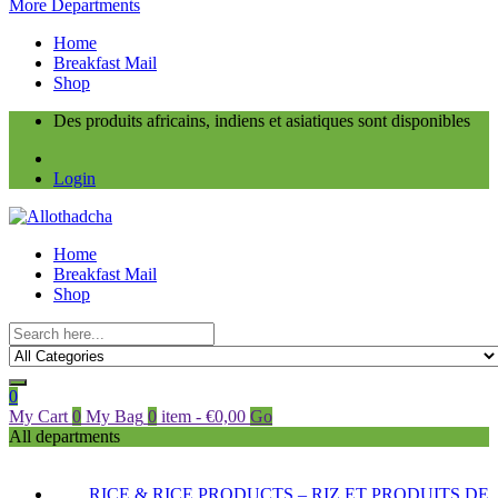
More Departments
Home
Breakfast Mail
Shop
Des produits africains, indiens et asiatiques sont disponibles
Login
Home
Breakfast Mail
Shop
0
My Cart
0
My Bag
0
item
-
€
0,00
Go
All departments
RICE & RICE PRODUCTS – RIZ ET PRODUITS DE