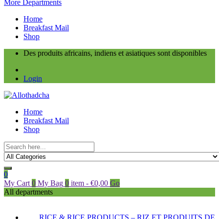
More Departments
Home
Breakfast Mail
Shop
Des produits africains, indiens et asiatiques sont disponibles
Login
Home
Breakfast Mail
Shop
0
My Cart
0
My Bag
0
item
-
€
0,00
Go
All departments
RICE & RICE PRODUCTS – RIZ ET PRODUITS DE