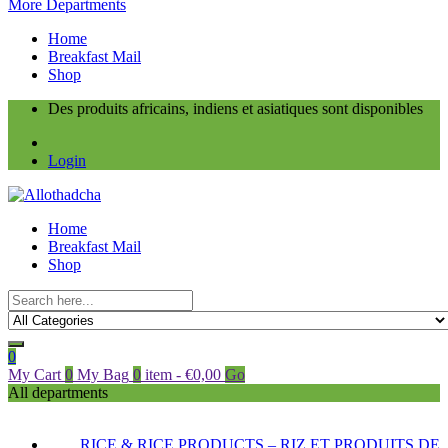
More Departments
Home
Breakfast Mail
Shop
Des produits africains, indiens et asiatiques sont disponibles
Login
Home
Breakfast Mail
Shop
0
My Cart
0
My Bag
0
item
-
€
0,00
Go
All departments
RICE & RICE PRODUCTS – RIZ ET PRODUITS DE