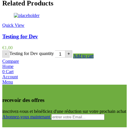
Related Products
Quick View
Testing for Dev
€
1,00
Testing for Dev quantity
-
+
Add to cart
Compare
Home
0
Cart
Account
Menu
recevoir des offres
inscrivez-vous et bénéficiez d'une réduction sur votre prochain achat
Abonnez-vous maintenant